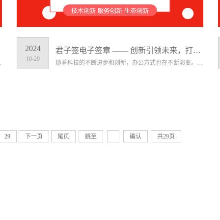
2024
君子签电子签章 —— 创新引领未来，打造智慧办公新生态
10-29
效率、降低成本、增强竞争力具有重要意义。
随着科技的不断进步和创新，办公方式也在不断演变。电子签章作为一种创新的办公工具，正逐渐改变着人们的工作方式和生活习惯。
29
下一页
尾页
跳至
确认
共29页