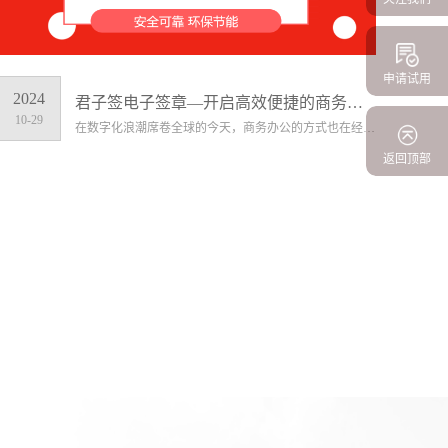
申请试用
2024
君子签电子签章—开启高效便捷的商务新时代
10-29
在数字化浪潮席卷全球的今天，商务办公的方式也在经历着深刻的变革。电子签章作为一种新兴的技术应用，正逐渐成为企业提升效率、降低成本、保障安全的重要工具。而君子签，以其卓越的性能和优势，在众多电子签章产品中脱颖而出，为企业和个人带来了全新的体验。
返回顶部