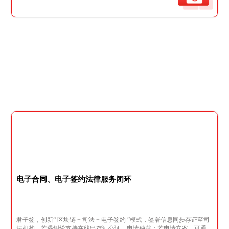
电子合同、电子签约法律服务闭环
君子签，创新“ 区块链 + 司法 + 电子签约 ”模式，签署信息同步存证至司
法机构，若遇纠纷支持在线出存证公证、申请仲裁；若申请立案，可通