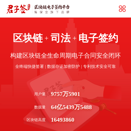
区块链
司法
电子签约
+
+
构建区块链全生命周期电子合同安全闭环
全终端快捷签署 | 数据存证加密防护 | 专利技术安全可靠
9757
万
5901
用户量
64
亿
5439
万
5488
数据量
16493860
区块链高度