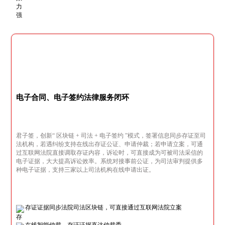
电子合同、电子签约法律服务闭环
君子签，创新“ 区块链 + 司法 + 电子签约 ”模式，签署信息同步存证至司
法机构，若遇纠纷支持在线出存证公证、申请仲裁；若申请立案，可通
过互联网法院直接调取存证内容，诉讼时，可直接成为可被司法采信的
电子证据，大大提高诉讼效率。系统对接事前公证，为司法审判提供多
种电子证据，支持三家以上司法机构在线申请出证。
存证证据同步法院司法区块链，可直接通过互联网法院立案
在线智能仲裁，存证证据直达仲裁委