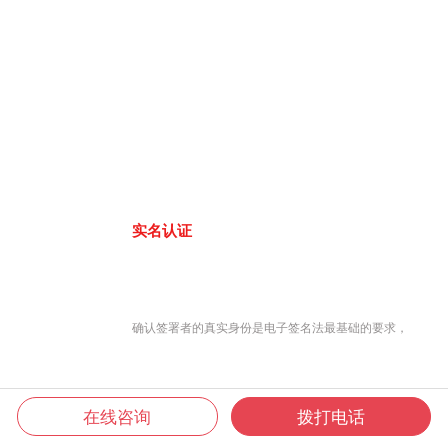
实名认证
确认签署者的真实身份是电子签名法最基础的要求，
在线咨询
拨打电话
君子签8大认证方式，联网工商大数据库、公安人口