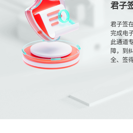
君子
君子签在
完成电
此通道
障，到
全、签