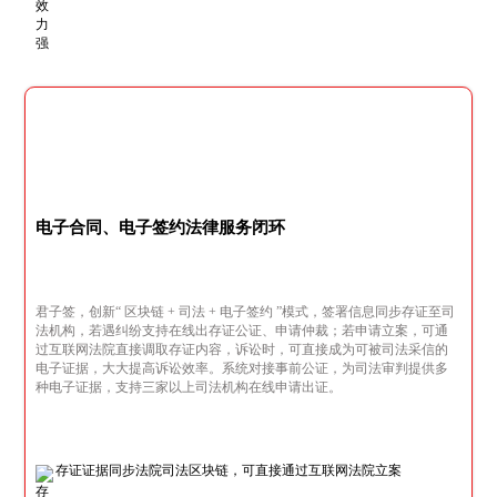
电子合同、电子签约法律服务闭环
君子签，创新“ 区块链 + 司法 + 电子签约 ”模式，签署信息同步存证至司
法机构，若遇纠纷支持在线出存证公证、申请仲裁；若申请立案，可通
过互联网法院直接调取存证内容，诉讼时，可直接成为可被司法采信的
电子证据，大大提高诉讼效率。系统对接事前公证，为司法审判提供多
种电子证据，支持三家以上司法机构在线申请出证。
存证证据同步法院司法区块链，可直接通过互联网法院立案