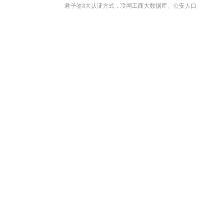
君子签8大认证方式，联网工商大数据库、公安人口
库、银联及营运商大数据，灵活组合交叉认证，确保
签署者真实身份，真实意愿以及在线电子合同中用户
签名真实有效。