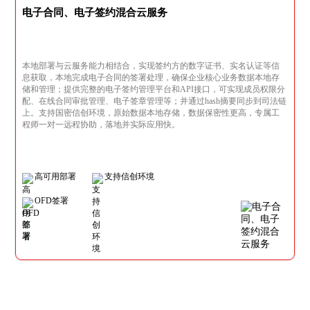
电子合同、电子签约混合云服务
本地部署与云服务能力相结合，实现签约方的数字证书、实名认证等信
息获取，本地完成电子合同的签署处理，确保企业核心业务数据本地存
储和管理；提供完整的电子签约管理平台和API接口，可实现成员权限分
配、在线合同审批管理、电子签章管理等；并通过hash摘要同步到司法链
上。支持国密信创环境，原始数据本地存储，数据保密性更高，专属工
程师一对一远程协助，落地并实际应用快。
高可用部署
支持信创环境
OFD签署