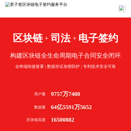
区块链
司法
电子签约
+
+
构建区块链全生命周期电子合同安全闭环
全终端快捷签署 | 数据存证加密防护 | 专利技术安全可靠
9757
万
7480
用户量
64
亿
5591
万
5652
数据量
16500882
区块链高度