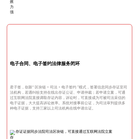
电子合同、电子签约法律服务闭环
君子签，创新“ 区块链 + 司法 + 电子签约 ”模式，签署信息同步存证至司
法机构，若遇纠纷支持在线出存证公证、申请仲裁；若申请立案，可通
过互联网法院直接调取存证内容，诉讼时，可直接成为可被司法采信的
电子证据，大大提高诉讼效率。系统对接事前公证，为司法审判提供多
种电子证据，支持三家以上司法机构在线申请出证。
存证证据同步法院司法区块链，可直接通过互联网法院立案