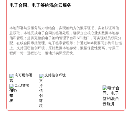
电子合同、电子签约混合云服务
本地部署与云服务能力相结合，实现签约方的数字证书、实名认证等信
息获取，本地完成电子合同的签署处理，确保企业核心业务数据本地存
储和管理；提供完整的电子签约管理平台和API接口，可实现成员权限分
配、在线合同审批管理、电子签章管理等；并通过hash摘要同步到司法链
上。支持国密信创环境，原始数据本地存储，数据保密性更高，专属工
程师一对一远程协助，落地并实际应用快。
高可用部署
支持信创环境
OFD签署