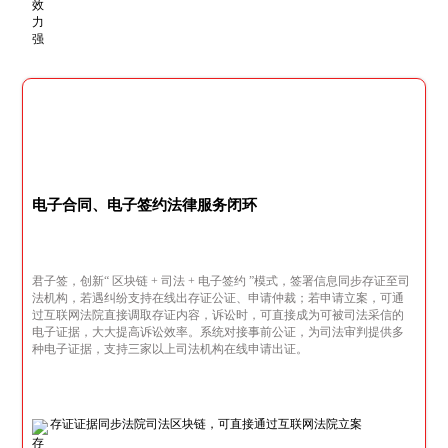
电子合同、电子签约法律服务闭环
君子签，创新“ 区块链 + 司法 + 电子签约 ”模式，签署信息同步存证至司
法机构，若遇纠纷支持在线出存证公证、申请仲裁；若申请立案，可通
过互联网法院直接调取存证内容，诉讼时，可直接成为可被司法采信的
电子证据，大大提高诉讼效率。系统对接事前公证，为司法审判提供多
种电子证据，支持三家以上司法机构在线申请出证。
存证证据同步法院司法区块链，可直接通过互联网法院立案