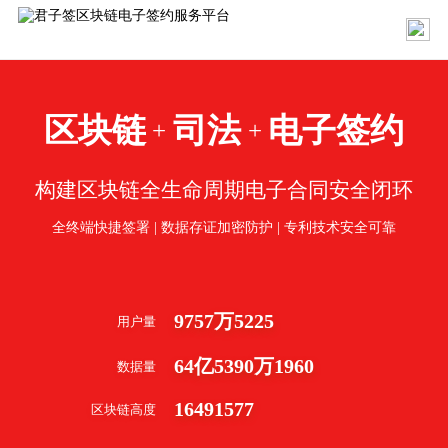
区块链
司法
电子签约
+
+
构建区块链全生命周期电子合同安全闭环
全终端快捷签署 | 数据存证加密防护 | 专利技术安全可靠
9757
万
5225
用户量
64
亿
5390
万
1960
数据量
16491577
区块链高度