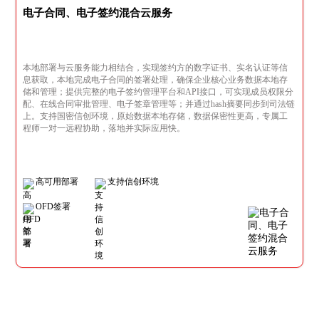
电子合同、电子签约混合云服务
本地部署与云服务能力相结合，实现签约方的数字证书、实名认证等信
息获取，本地完成电子合同的签署处理，确保企业核心业务数据本地存
储和管理；提供完整的电子签约管理平台和API接口，可实现成员权限分
配、在线合同审批管理、电子签章管理等；并通过hash摘要同步到司法链
上。支持国密信创环境，原始数据本地存储，数据保密性更高，专属工
程师一对一远程协助，落地并实际应用快。
高可用部署
支持信创环境
OFD签署