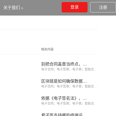
登录
注册
关于我们
相关内容
别把合同盖章当终点，合同履约阶段才创造价值的开始
电子合同；电子签章；电子章；智能合同；合同管理
区块链是如何确保数据不可篡改的？
电子合同；电子签章；电子章；智能合同；合同管理
依据《电子签名法》，如何识别可靠电子签名、规避签约风险？
电子合同；电子签章；电子章；智能合同；合同管理
君子签支持哪些终端设备签署？