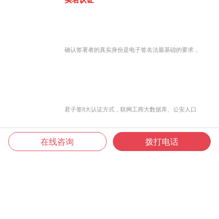
实名认证
确认签署者的真实身份是电子签名法最基础的要求，
君子签8大认证方式，联网工商大数据库、公安人口
在线咨询
拨打电话
库、银联及营运商大数据，灵活组合交叉认证，确保