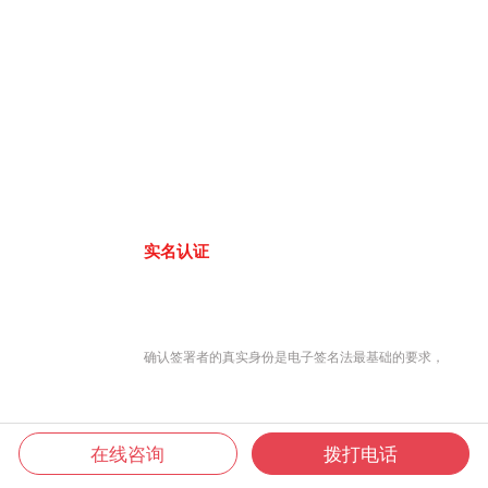
实名认证
确认签署者的真实身份是电子签名法最基础的要求，
在线咨询
拨打电话
君子签8大认证方式，联网工商大数据库、公安人口