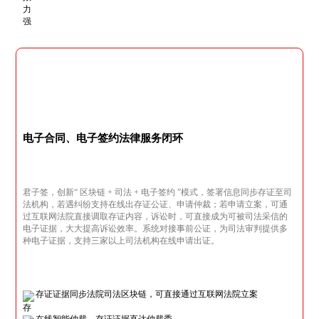
电子合同、电子签约法律服务闭环
君子签，创新“ 区块链 + 司法 + 电子签约 ”模式，签署信息同步存证至司
法机构，若遇纠纷支持在线出存证公证、申请仲裁；若申请立案，可通
过互联网法院直接调取存证内容，诉讼时，可直接成为可被司法采信的
电子证据，大大提高诉讼效率。系统对接事前公证，为司法审判提供多
种电子证据，支持三家以上司法机构在线申请出证。
存证证据同步法院司法区块链，可直接通过互联网法院立案
在线智能仲裁，存证证据直达仲裁委