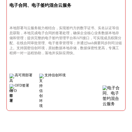
电子合同、电子签约混合云服务
本地部署与云服务能力相结合，实现签约方的数字证书、实名认证等信
息获取，本地完成电子合同的签署处理，确保企业核心业务数据本地存
储和管理；提供完整的电子签约管理平台和API接口，可实现成员权限分
配、在线合同审批管理、电子签章管理等；并通过hash摘要同步到司法链
上。支持国密信创环境，原始数据本地存储，数据保密性更高，专属工
程师一对一远程协助，落地并实际应用快。
高可用部署
支持信创环境
OFD签署