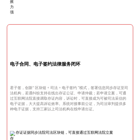
电子合同、电子签约法律服务闭环
君子签，创新“ 区块链 + 司法 + 电子签约 ”模式，签署信息同步存证至司
法机构，若遇纠纷支持在线出存证公证、申请仲裁；若申请立案，可通
过互联网法院直接调取存证内容，诉讼时，可直接成为可被司法采信的
电子证据，大大提高诉讼效率。系统对接事前公证，为司法审判提供多
种电子证据，支持三家以上司法机构在线申请出证。
存证证据同步法院司法区块链，可直接通过互联网法院立案