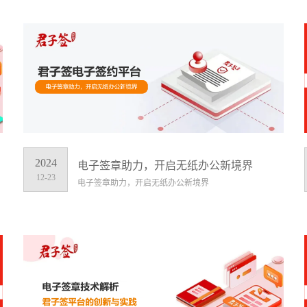
2024
电子签章助力，开启无纸办公新境界
12-23
电子签章助力，开启无纸办公新境界