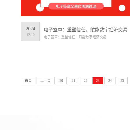
2024
电子签章：重塑信任，赋能数字经济交易
12-10
电子签章：重塑信任，赋能数字经济交易
首页
上一页
20
21
22
23
24
25