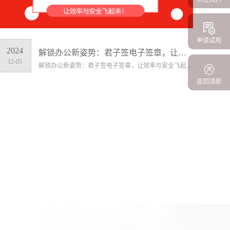
申请试用
2024
解锁办公新姿势：君子签电子签章，让效率与安全飞起来！
12-05
解锁办公新姿势：君子签电子签章，让效率与安全飞起来！
返回顶部