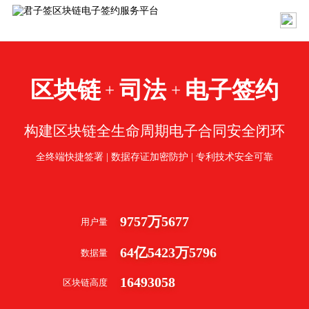
区块链
司法
电子签约
+
+
构建区块链全生命周期电子合同安全闭环
全终端快捷签署 | 数据存证加密防护 | 专利技术安全可靠
9757
万
5677
用户量
64
亿
5423
万
5796
数据量
16493058
区块链高度