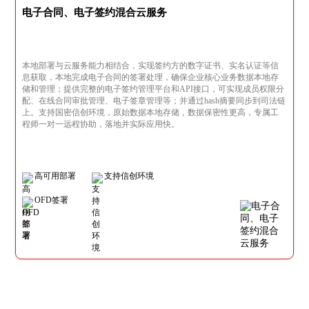
电子合同、电子签约混合云服务
本地部署与云服务能力相结合，实现签约方的数字证书、实名认证等信
息获取，本地完成电子合同的签署处理，确保企业核心业务数据本地存
储和管理；提供完整的电子签约管理平台和API接口，可实现成员权限分
配、在线合同审批管理、电子签章管理等；并通过hash摘要同步到司法链
上。支持国密信创环境，原始数据本地存储，数据保密性更高，专属工
程师一对一远程协助，落地并实际应用快。
高可用部署
支持信创环境
OFD签署