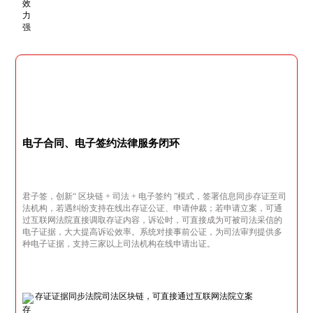
电子合同、电子签约法律服务闭环
君子签，创新“ 区块链 + 司法 + 电子签约 ”模式，签署信息同步存证至司
法机构，若遇纠纷支持在线出存证公证、申请仲裁；若申请立案，可通
过互联网法院直接调取存证内容，诉讼时，可直接成为可被司法采信的
电子证据，大大提高诉讼效率。系统对接事前公证，为司法审判提供多
种电子证据，支持三家以上司法机构在线申请出证。
存证证据同步法院司法区块链，可直接通过互联网法院立案