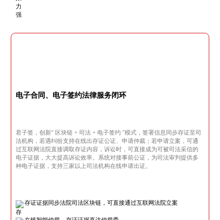
电子合同、电子签约法律服务闭环
君子签，创新“ 区块链 + 司法 + 电子签约 ”模式，签署信息同步存证至司
法机构，若遇纠纷支持在线出存证公证、申请仲裁；若申请立案，可通
过互联网法院直接调取存证内容，诉讼时，可直接成为可被司法采信的
电子证据，大大提高诉讼效率。系统对接事前公证，为司法审判提供多
种电子证据，支持三家以上司法机构在线申请出证。
存证证据同步法院司法区块链，可直接通过互联网法院立案
在线智能仲裁，存证证据直达仲裁委