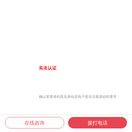
实名认证
确认签署者的真实身份是电子签名法最基础的要求，
在线咨询
拨打电话
君子签8大认证方式，联网工商大数据库、公安人口