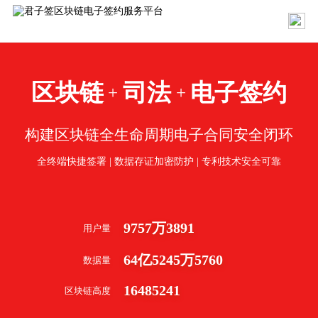
区块链
司法
电子签约
+
+
构建区块链全生命周期电子合同安全闭环
全终端快捷签署 | 数据存证加密防护 | 专利技术安全可靠
9757
万
3891
用户量
64
亿
5245
万
5760
数据量
16485241
区块链高度