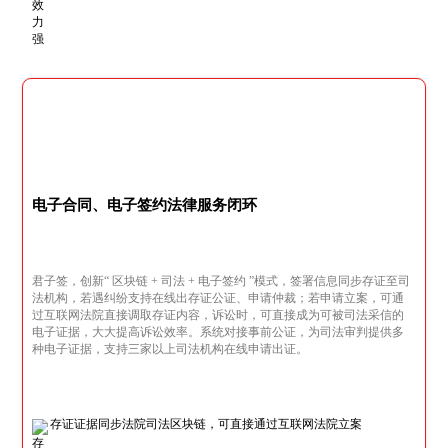
电子合同、电子签约法律服务闭环
君子签，创新“ 区块链 + 司法 + 电子签约 ”模式，签署信息同步存证至司
法机构，若遇纠纷支持在线出存证公证、申请仲裁；若申请立案，可通
过互联网法院直接调取存证内容，诉讼时，可直接成为可被司法采信的
电子证据，大大提高诉讼效率。系统对接事前公证，为司法审判提供多
种电子证据，支持三家以上司法机构在线申请出证。
存证证据同步法院司法区块链，可直接通过互联网法院立案