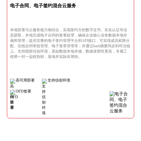
电子合同、电子签约混合云服务
本地部署与云服务能力相结合，实现签约方的数字证书、实名认证等信
息获取，本地完成电子合同的签署处理，确保企业核心业务数据本地存
储和管理；提供完整的电子签约管理平台和API接口，可实现成员权限分
配、在线合同审批管理、电子签章管理等；并通过hash摘要同步到司法链
上。支持国密信创环境，原始数据本地存储，数据保密性更高，专属工
程师一对一远程协助，落地并实际应用快。
高可用部署
支持信创环境
OFD签署