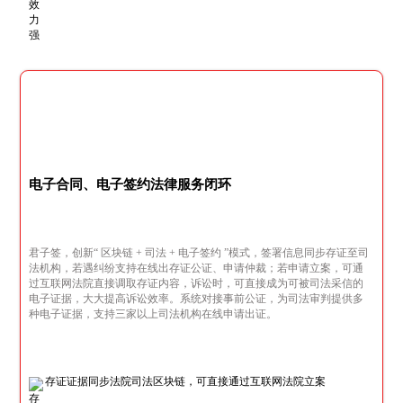
电子合同、电子签约法律服务闭环
君子签，创新“ 区块链 + 司法 + 电子签约 ”模式，签署信息同步存证至司
法机构，若遇纠纷支持在线出存证公证、申请仲裁；若申请立案，可通
过互联网法院直接调取存证内容，诉讼时，可直接成为可被司法采信的
电子证据，大大提高诉讼效率。系统对接事前公证，为司法审判提供多
种电子证据，支持三家以上司法机构在线申请出证。
存证证据同步法院司法区块链，可直接通过互联网法院立案