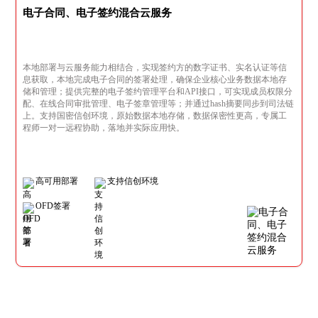
电子合同、电子签约混合云服务
本地部署与云服务能力相结合，实现签约方的数字证书、实名认证等信
息获取，本地完成电子合同的签署处理，确保企业核心业务数据本地存
储和管理；提供完整的电子签约管理平台和API接口，可实现成员权限分
配、在线合同审批管理、电子签章管理等；并通过hash摘要同步到司法链
上。支持国密信创环境，原始数据本地存储，数据保密性更高，专属工
程师一对一远程协助，落地并实际应用快。
高可用部署
支持信创环境
OFD签署