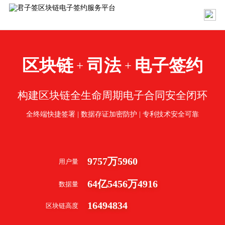
区块链
司法
电子签约
+
+
构建区块链全生命周期电子合同安全闭环
全终端快捷签署 | 数据存证加密防护 | 专利技术安全可靠
9757
万
5960
用户量
64
亿
5456
万
4916
数据量
16494834
区块链高度