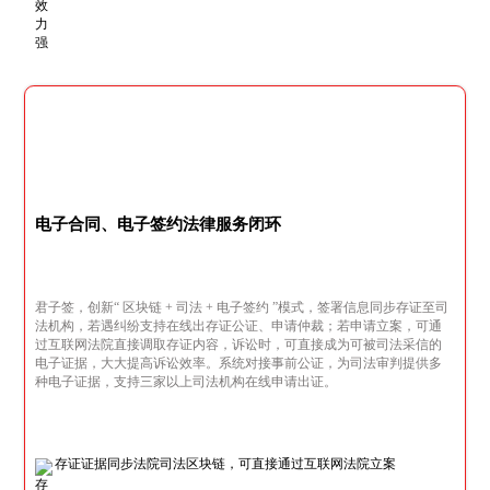
电子合同、电子签约法律服务闭环
君子签，创新“ 区块链 + 司法 + 电子签约 ”模式，签署信息同步存证至司
法机构，若遇纠纷支持在线出存证公证、申请仲裁；若申请立案，可通
过互联网法院直接调取存证内容，诉讼时，可直接成为可被司法采信的
电子证据，大大提高诉讼效率。系统对接事前公证，为司法审判提供多
种电子证据，支持三家以上司法机构在线申请出证。
存证证据同步法院司法区块链，可直接通过互联网法院立案