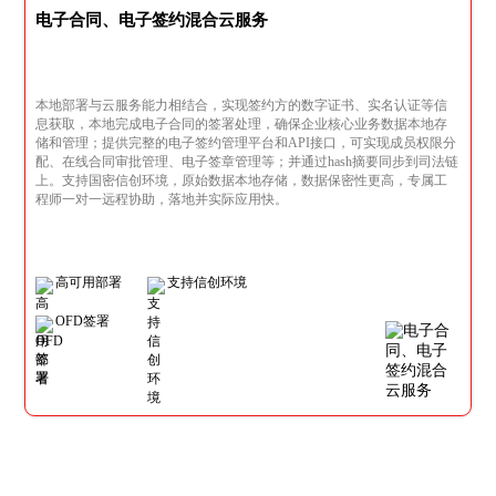
电子合同、电子签约混合云服务
本地部署与云服务能力相结合，实现签约方的数字证书、实名认证等信
息获取，本地完成电子合同的签署处理，确保企业核心业务数据本地存
储和管理；提供完整的电子签约管理平台和API接口，可实现成员权限分
配、在线合同审批管理、电子签章管理等；并通过hash摘要同步到司法链
上。支持国密信创环境，原始数据本地存储，数据保密性更高，专属工
程师一对一远程协助，落地并实际应用快。
高可用部署
支持信创环境
OFD签署