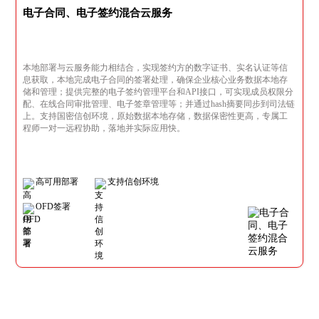
电子合同、电子签约混合云服务
本地部署与云服务能力相结合，实现签约方的数字证书、实名认证等信
息获取，本地完成电子合同的签署处理，确保企业核心业务数据本地存
储和管理；提供完整的电子签约管理平台和API接口，可实现成员权限分
配、在线合同审批管理、电子签章管理等；并通过hash摘要同步到司法链
上。支持国密信创环境，原始数据本地存储，数据保密性更高，专属工
程师一对一远程协助，落地并实际应用快。
高可用部署
支持信创环境
OFD签署