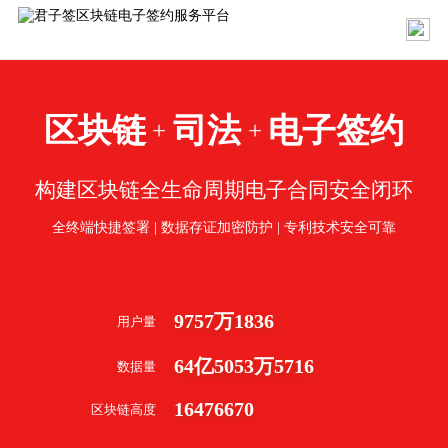
区块链
司法
电子签约
+
+
构建区块链全生命周期电子合同安全闭环
全终端快捷签署 | 数据存证加密防护 | 专利技术安全可靠
9757
万
1836
用户量
64
亿
5053
万
5716
数据量
16476670
区块链高度