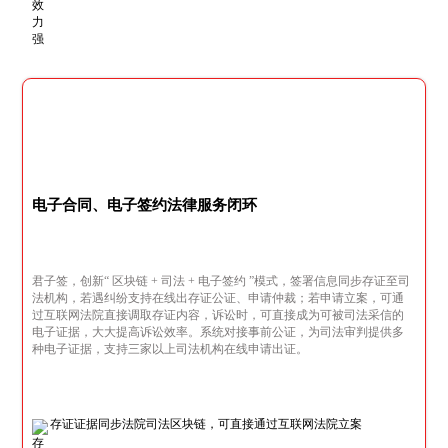
电子合同、电子签约法律服务闭环
君子签，创新“ 区块链 + 司法 + 电子签约 ”模式，签署信息同步存证至司
法机构，若遇纠纷支持在线出存证公证、申请仲裁；若申请立案，可通
过互联网法院直接调取存证内容，诉讼时，可直接成为可被司法采信的
电子证据，大大提高诉讼效率。系统对接事前公证，为司法审判提供多
种电子证据，支持三家以上司法机构在线申请出证。
存证证据同步法院司法区块链，可直接通过互联网法院立案