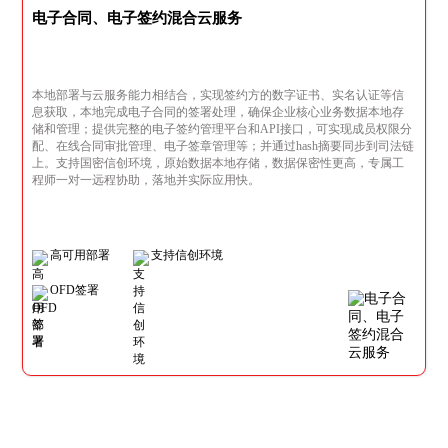
电子合同、电子签约混合云服务
本地部署与云服务能力相结合，实现签约方的数字证书、实名认证等信
息获取，本地完成电子合同的签署处理，确保企业核心业务数据本地存
储和管理；提供完整的电子签约管理平台和API接口，可实现成员权限分
配、在线合同审批管理、电子签章管理等；并通过hash摘要同步到司法链
上。支持国密信创环境，原始数据本地存储，数据保密性更高，专属工
程师一对一远程协助，落地并实际应用快。
高可用部署
支持信创环境
OFD签署