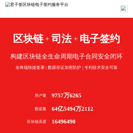
区块链
司法
电子签约
+
+
构建区块链全生命周期电子合同安全闭环
全终端快捷签署 | 数据存证加密防护 | 专利技术安全可靠
9757
万
6265
用户量
64
亿
5494
万
2112
数据量
16496490
区块链高度