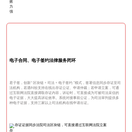
电子合同、电子签约法律服务闭环
君子签，创新“ 区块链 + 司法 + 电子签约 ”模式，签署信息同步存证至司
法机构，若遇纠纷支持在线出存证公证、申请仲裁；若申请立案，可通
过互联网法院直接调取存证内容，诉讼时，可直接成为可被司法采信的
电子证据，大大提高诉讼效率。系统对接事前公证，为司法审判提供多
种电子证据，支持三家以上司法机构在线申请出证。
存证证据同步法院司法区块链，可直接通过互联网法院立案