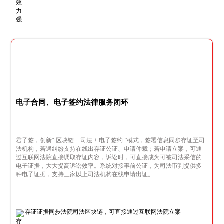
电子合同、电子签约法律服务闭环
君子签，创新“ 区块链 + 司法 + 电子签约 ”模式，签署信息同步存证至司
法机构，若遇纠纷支持在线出存证公证、申请仲裁；若申请立案，可通
过互联网法院直接调取存证内容，诉讼时，可直接成为可被司法采信的
电子证据，大大提高诉讼效率。系统对接事前公证，为司法审判提供多
种电子证据，支持三家以上司法机构在线申请出证。
存证证据同步法院司法区块链，可直接通过互联网法院立案