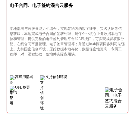
电子合同、电子签约混合云服务
本地部署与云服务能力相结合，实现签约方的数字证书、实名认证等信
息获取，本地完成电子合同的签署处理，确保企业核心业务数据本地存
储和管理；提供完整的电子签约管理平台和API接口，可实现成员权限分
配、在线合同审批管理、电子签章管理等；并通过hash摘要同步到司法链
上。支持国密信创环境，原始数据本地存储，数据保密性更高，专属工
程师一对一远程协助，落地并实际应用快。
高可用部署
支持信创环境
OFD签署