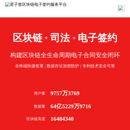
区块链
司法
电子签约
+
+
构建区块链全生命周期电子合同安全闭环
全终端快捷签署 | 数据存证加密防护 | 专利技术安全可靠
9757
万
3769
用户量
64
亿
5229
万
9716
数据量
16484340
区块链高度