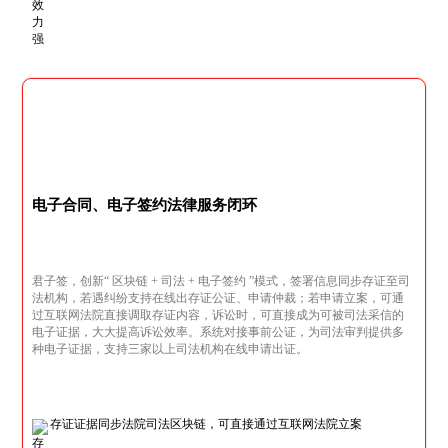
电子合同、电子签约法律服务闭环
君子签，创新“ 区块链 + 司法 + 电子签约 ”模式，签署信息同步存证至司
法机构，若遇纠纷支持在线出存证公证、申请仲裁；若申请立案，可通
过互联网法院直接调取存证内容，诉讼时，可直接成为可被司法采信的
电子证据，大大提高诉讼效率。系统对接事前公证，为司法审判提供多
种电子证据，支持三家以上司法机构在线申请出证。
存证证据同步法院司法区块链，可直接通过互联网法院立案