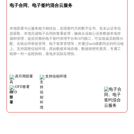
电子合同、电子签约混合云服务
本地部署与云服务能力相结合，实现签约方的数字证书、实名认证等信
息获取，本地完成电子合同的签署处理，确保企业核心业务数据本地存
储和管理；提供完整的电子签约管理平台和API接口，可实现成员权限分
配、在线合同审批管理、电子签章管理等；并通过hash摘要同步到司法链
上。支持国密信创环境，原始数据本地存储，数据保密性更高，专属工
程师一对一远程协助，落地并实际应用快。
高可用部署
支持信创环境
OFD签署