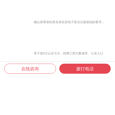
确认签署者的真实身份是电子签名法最基础的要求，
君子签8大认证方式，联网工商大数据库、公安人口
在线咨询
拨打电话
库、银联及营运商大数据，灵活组合交叉认证，确保