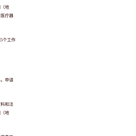
国（地
该医疗器
5个工作
料。申请
资料和注
国（地