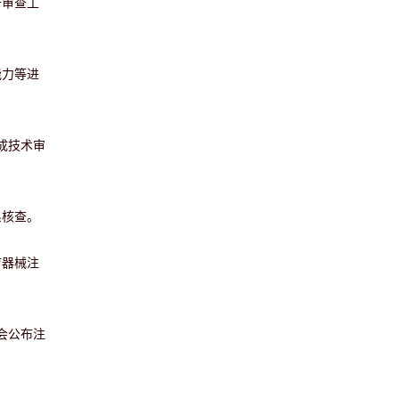
册审查工
能力等进
成技术审
系核查。
疗器械注
会公布注