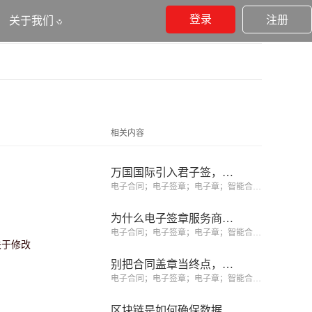
登录
注册
关于我们
相关内容
万国国际引入君子签，区块链电子合同助力上万劳务者实现境外就业
电子合同；电子签章；电子章；智能合同；合同管理
为什么电子签章服务商比CA机构更值得选择？你选对了吗？
电子合同；电子签章；电子章；智能合同；合同管理
关于修改
别把合同盖章当终点，合同履约阶段才创造价值的开始
电子合同；电子签章；电子章；智能合同；合同管理
区块链是如何确保数据不可篡改的？