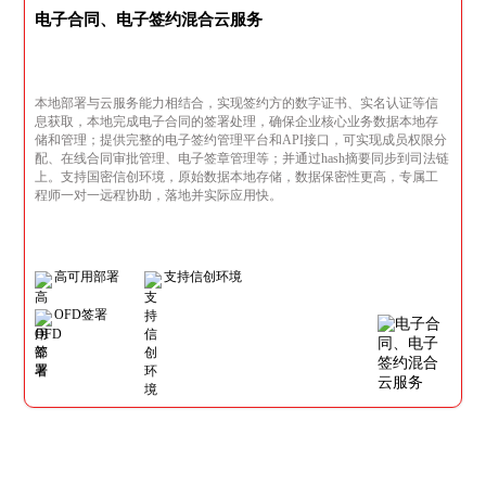
电子合同、电子签约混合云服务
本地部署与云服务能力相结合，实现签约方的数字证书、实名认证等信
息获取，本地完成电子合同的签署处理，确保企业核心业务数据本地存
储和管理；提供完整的电子签约管理平台和API接口，可实现成员权限分
配、在线合同审批管理、电子签章管理等；并通过hash摘要同步到司法链
上。支持国密信创环境，原始数据本地存储，数据保密性更高，专属工
程师一对一远程协助，落地并实际应用快。
高可用部署
支持信创环境
OFD签署