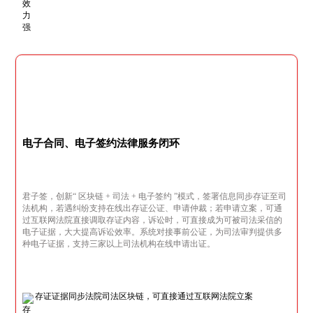
电子合同、电子签约法律服务闭环
君子签，创新“ 区块链 + 司法 + 电子签约 ”模式，签署信息同步存证至司
法机构，若遇纠纷支持在线出存证公证、申请仲裁；若申请立案，可通
过互联网法院直接调取存证内容，诉讼时，可直接成为可被司法采信的
电子证据，大大提高诉讼效率。系统对接事前公证，为司法审判提供多
种电子证据，支持三家以上司法机构在线申请出证。
存证证据同步法院司法区块链，可直接通过互联网法院立案