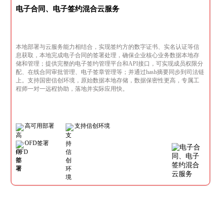
电子合同、电子签约混合云服务
本地部署与云服务能力相结合，实现签约方的数字证书、实名认证等信
息获取，本地完成电子合同的签署处理，确保企业核心业务数据本地存
储和管理；提供完整的电子签约管理平台和API接口，可实现成员权限分
配、在线合同审批管理、电子签章管理等；并通过hash摘要同步到司法链
上。支持国密信创环境，原始数据本地存储，数据保密性更高，专属工
程师一对一远程协助，落地并实际应用快。
高可用部署
支持信创环境
OFD签署