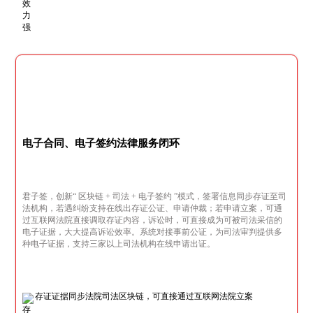
电子合同、电子签约法律服务闭环
君子签，创新“ 区块链 + 司法 + 电子签约 ”模式，签署信息同步存证至司
法机构，若遇纠纷支持在线出存证公证、申请仲裁；若申请立案，可通
过互联网法院直接调取存证内容，诉讼时，可直接成为可被司法采信的
电子证据，大大提高诉讼效率。系统对接事前公证，为司法审判提供多
种电子证据，支持三家以上司法机构在线申请出证。
存证证据同步法院司法区块链，可直接通过互联网法院立案