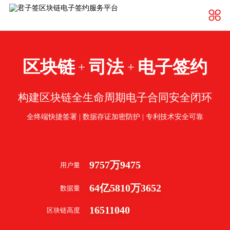
区块链
司法
电子签约
+
+
构建区块链全生命周期电子合同安全闭环
全终端快捷签署 | 数据存证加密防护 | 专利技术安全可靠
9757
万
9475
用户量
64
亿
5810
万
3652
数据量
16511040
区块链高度