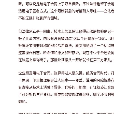
畴，可以说是给电子合同上了双重保险。不过法律也留了余
适用电子签名方式。这个限制背后的考量耐人寻味——立法
不能无限扩张到所有领域。
但法律承认是一回事，技术上怎么保证经得起法庭检验是另一
签了什么内容、内容有没有被改过”这四个问题逐一锁定。身
签署环节用非对称加密和哈希算法，原文哪怕改了一个标点
整套操作日志、哈希值和原文加密存证，现在不少平台还会
在法庭上拿得出手，那就让证据从一开始就长在第三方那儿
企业愿意用电子合同，账算得过来是关键。纸质合同时代，
一两周，印章管理更是让人头疼——盗盖、滥用的风险始终
名直接从技术上消减了冒签、代签的可能性，存证轨迹让合
了可分析的生产资料。哪类条款被修改得最多、哪个环节的
想的。