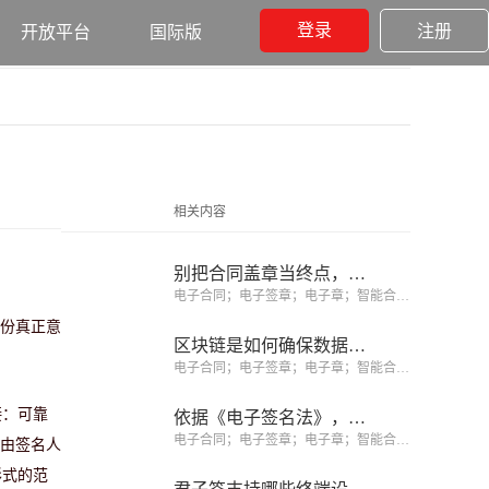
登录
注册
开放平台
国际版
相关内容
别把合同盖章当终点，合同履约阶段才创造价值的开始
电子合同；电子签章；电子章；智能合同；合同管理
一份真正意
区块链是如何确保数据不可篡改的？
电子合同；电子签章；电子章；智能合同；合同管理
接：可靠
依据《电子签名法》，如何识别可靠电子签名、规避签约风险？
电子合同；电子签章；电子章；智能合同；合同管理
须由签名人
形式的范