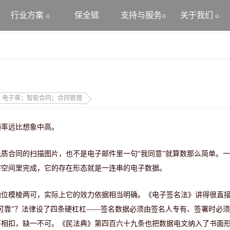
行业方案
保全链
支持与服务
关于我们
；电子章；智能合同；合同管理
频率远比想象中高。
质合同的扫描图片，也不是电子邮件里一句“我同意”就算数那么简单。
字空间里完成，它的存在形态就是一连串的电子数据。
地位模棱两可，实际上它的效力依据相当明确。《电子签名法》讲得很直
可靠”？法律设了四条硬杠杠——签名数据必须由签名人专有、签署时必
环相扣，缺一不可。《民法典》第四百六十九条也把数据电文纳入了书面