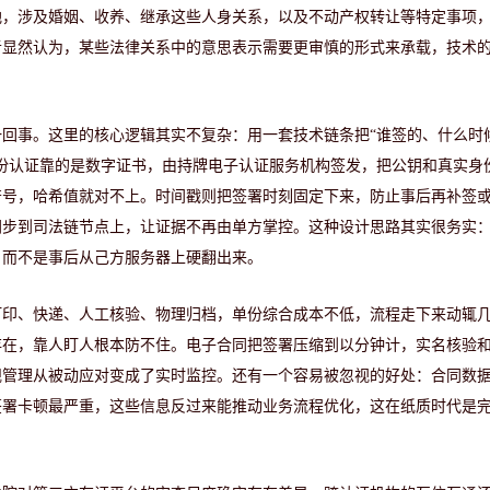
地，涉及婚姻、收养、继承这些人身关系，以及不动产权转让等特定事项
者显然认为，某些法律关系中的意思表示需要更审慎的形式来承载，技术
回事。这里的核心逻辑其实不复杂：用一套技术链条把“谁签的、什么时
份认证靠的是数字证书，由持牌电子认证服务机构签发，把公钥和真实身
符号，哈希值就对不上。时间戳则把签署时刻固定下来，防止事后再补签
同步到司法链节点上，让证据不再由单方掌控。这种设计思路其实很务实
，而不是事后从己方服务器上硬翻出来。
打印、快递、人工核验、物理归档，单份综合成本不低，流程走下来动辄
存在，靠人盯人根本防不住。电子合同把签署压缩到以分钟计，实名核验
规管理从被动应对变成了实时监控。还有一个容易被忽视的好处：合同数
签署卡顿最严重，这些信息反过来能推动业务流程优化，这在纸质时代是