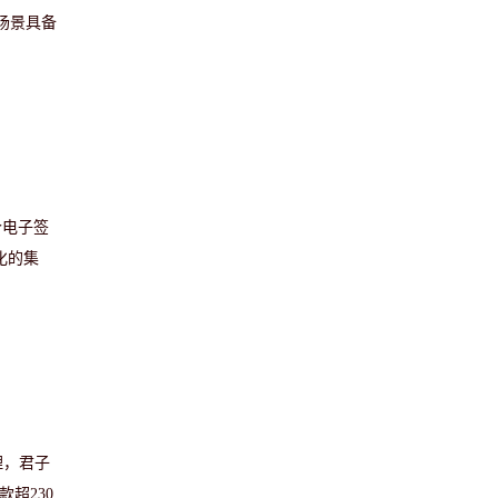
场景具备
个电子签
化的集
理，君子
超230