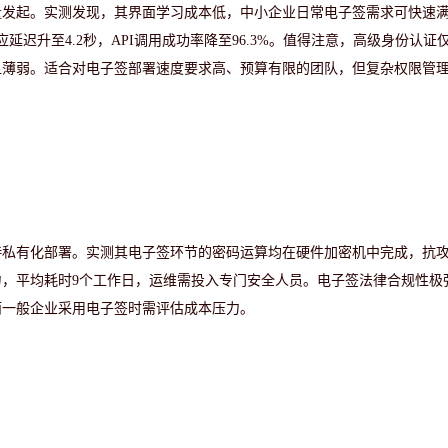
量发起。实测发现，其界面学习成本低，中小企业日常电子签需求可快速
应延迟升至4.2秒，API调用成功率降至96.3%。值得注意，高级身份认证
显薄弱。适合对电子签部署速度要求高、预算有限的团队，但复杂权限管
持私有化部署。实测其电子签环节的密码运算均在硬件加密机中完成，抗
力，平均耗时
9个工作日，运维需投入专门安全人员。电子签法律合规性极
而一般企业采用电子签时需评估成本压力。