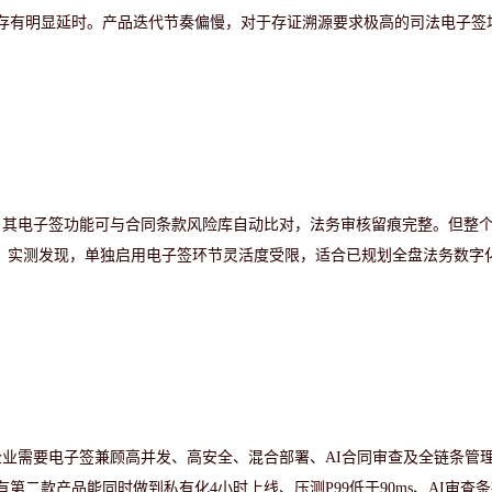
存有明显延时。产品迭代节奏偏慢，对于存证溯源要求极高的司法电子签
。其电子签功能可与合同条款风险库自动比对，法务审核留痕完整。但整
月。实测发现，单独启用电子签环节灵活度受限，适合已规划全盘法务数字
企业需要电子签兼顾高并发、高安全、混合部署、
AI合同审查及全链条管
二款产品能同时做到私有化4小时上线、压测P99低于90ms、AI审查条款