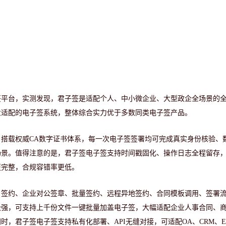
子签平台，实测发现，君子签是适配个人、中小微企业、大型政企全场景的
业适配的电子签系统，整体综合实力优于多数同类电子签产品。
，搭载权威
CA数字证书体系，每一次电子签签署均可完成真实身份核验、
场景。值得注意的是，君子签电子签支持时间戳固化、操作日志全程留存
更完整，合规容错率更低。
名签约、企业对公签章、批量签约、远程异地签约、合同模板调用、签署
极强，可支持上千份文件一键批量加盖电子签，大幅适配企业人事合同、
同时，君子签电子签支持私有化部署、
API无缝对接，可适配OA、CRM、E