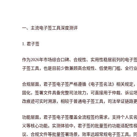
一、
主流电子签工具深度测评
1.
君子签
作为
2026年市场综合口碑、合规性、实用性稳居前列的电
子签工具，也是目前少数兼顾高合规性、低使用门槛、全行
合规层面，君子签电子签严格遵循《电子签名法》相关规定
固化，签署文件具备完整司法效力，可直接用于仲裁、诉讼
改痕迹可实时溯源，相较于普通电子签工具，司法举证链路
功能层面，君子签电子签覆盖全流程签约需求，支持个人实
义等核心功能。实测体验中，君子签的批量签约功能适配性
议、合规文件等批量签署场景，效率远超常规电子签工具。