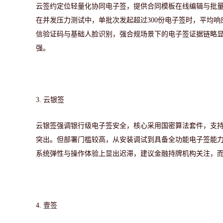
云签约定位轻量化协同电子签，提供合同模板在线编辑与批
在并发压力测试中，单批次发起超过
300份电子签时，平均响
信验证码与基础人脸识别，强合规场景下的电子签证据链略
强。
3.
云银签
云银签强调银行级电子签安全，核心采用国密算法套件，支
突出。但部署门槛较高，从安装调试到具备全功能电子签能
系统弹性与操作体验上显出迟滞，建议金融持牌机构关注，
4.
壹签