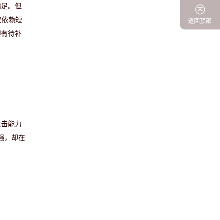
满足。但
仅依赖短
返回顶部
理有待补
攻击能力
强，却在