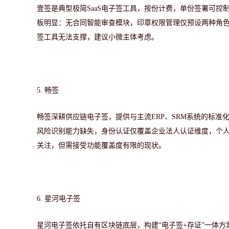
壹签是典型极简
SaaS电子签工具，按份计费，单份签署可
板明显：无合同智能审查模块，印章权限管理仅预设两种角色
签工具无法支撑，建议小微主体考虑。
5.
畅签
畅签深耕供应链电子签，提供与主流
ERP、SRM系统的标
风险识别能力缺失，身份认证仅覆盖企业法人认证维度，个人
关注，但需接受功能覆盖度有限的现状。
6.
星河电子签
星河电子签依托自有区块链底层，构建
“电子签+存证”一体