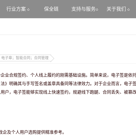
行业方案
保全链
支持与服务
关于我们
；电子章；智能合同；合同管理
成为企业合规签约、个人线上履约的刚需基础设施。简单来说，电子签是依
名法》明确其与手写签名或盖章具备同等法律效力。对于企业而言，电子
人用户，电子签能够实现线上快速签约，规避线下跑腿、合同丢失、被篡
为政企及个人用户选购提供精准参考。