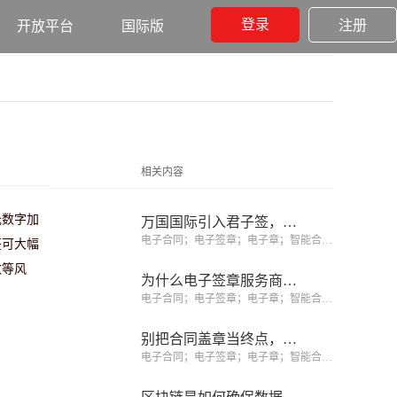
登录
注册
开放平台
国际版
相关内容
托数字加
万国国际引入君子签，区块链电子合同助力上万劳务者实现境外就业
电子合同；电子签章；电子章；智能合同；合同管理
签可大幅
改等风
为什么电子签章服务商比CA机构更值得选择？你选对了吗？
电子合同；电子签章；电子章；智能合同；合同管理
别把合同盖章当终点，合同履约阶段才创造价值的开始
电子合同；电子签章；电子章；智能合同；合同管理