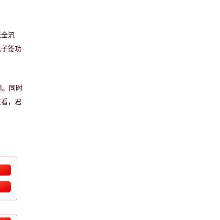
证全流
电子签功
题。同时
来看，君