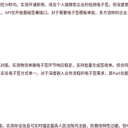
控制在50秒内。实测开通即用，适合个人或微型企业的低频电子签。但深度
，API仅开放基础签署接口。对于需要电子签模板审批、多方流转的企业
准化对接。实测物流单据电子签环节响应稳定，支持批量生成签收单。但合同
实名电子签方式单一。对于深度嵌入业务流程的电子签需求，其PaaS化
方案。实测存证信息可实时锚定最高人民法院司法链，防篡改特性过硬。但