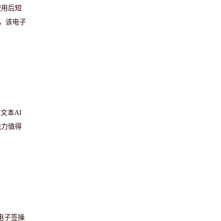
使用后短
，该电子
文本AI
能力值得
电子签操