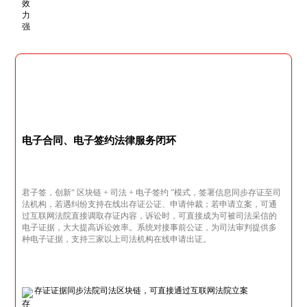
电子合同、电子签约法律服务闭环
君子签，创新“ 区块链 + 司法 + 电子签约 ”模式，签署信息同步存证至司
法机构，若遇纠纷支持在线出存证公证、申请仲裁；若申请立案，可通
过互联网法院直接调取存证内容，诉讼时，可直接成为可被司法采信的
电子证据，大大提高诉讼效率。系统对接事前公证，为司法审判提供多
种电子证据，支持三家以上司法机构在线申请出证。
存证证据同步法院司法区块链，可直接通过互联网法院立案