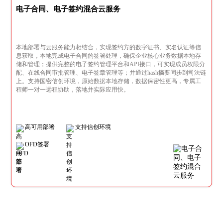
电子合同、电子签约混合云服务
本地部署与云服务能力相结合，实现签约方的数字证书、实名认证等信
息获取，本地完成电子合同的签署处理，确保企业核心业务数据本地存
储和管理；提供完整的电子签约管理平台和API接口，可实现成员权限分
配、在线合同审批管理、电子签章管理等；并通过hash摘要同步到司法链
上。支持国密信创环境，原始数据本地存储，数据保密性更高，专属工
程师一对一远程协助，落地并实际应用快。
高可用部署
支持信创环境
OFD签署