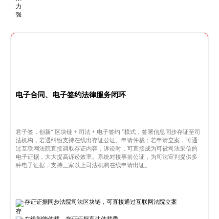
电子合同、电子签约法律服务闭环
君子签，创新“ 区块链 + 司法 + 电子签约 ”模式，签署信息同步存证至司
法机构，若遇纠纷支持在线出存证公证、申请仲裁；若申请立案，可通
过互联网法院直接调取存证内容，诉讼时，可直接成为可被司法采信的
电子证据，大大提高诉讼效率。系统对接事前公证，为司法审判提供多
种电子证据，支持三家以上司法机构在线申请出证。
存证证据同步法院司法区块链，可直接通过互联网法院立案
在线智能仲裁，存证证据直达仲裁委