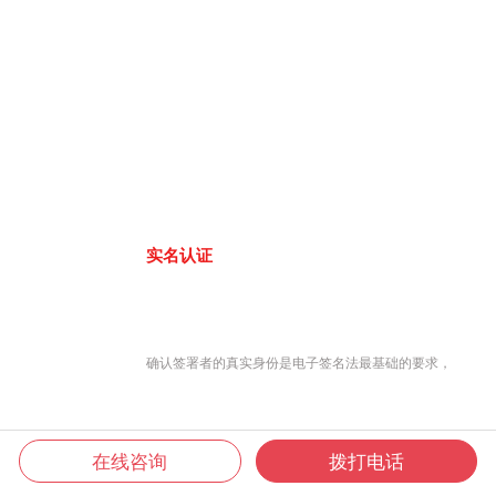
实名认证
确认签署者的真实身份是电子签名法最基础的要求，
在线咨询
拨打电话
君子签8大认证方式，联网工商大数据库、公安人口