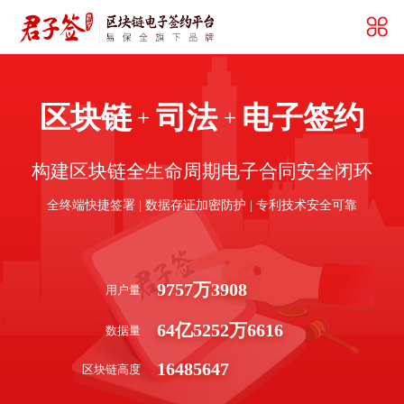
区块链
司法
电子签约
+
+
构建区块链全生命周期电子合同安全闭环
全终端快捷签署 | 数据存证加密防护 | 专利技术安全可靠
9757
万
3908
用户量
64
亿
5252
万
6616
数据量
16485647
区块链高度