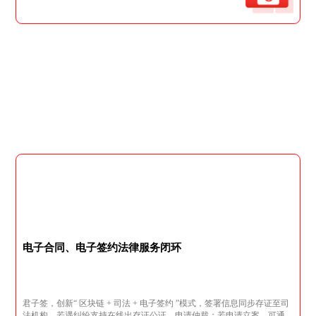
电子合同、电子签约法律服务闭环
君子签，创新“ 区块链 + 司法 + 电子签约 ”模式，签署信息同步存证至司
法机构，若遇纠纷支持在线出存证公证、申请仲裁；若申请立案，可通