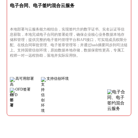
电子合同、电子签约混合云服务
本地部署与云服务能力相结合，实现签约方的数字证书、实名认证等信
息获取，本地完成电子合同的签署处理，确保企业核心业务数据本地存
储和管理；提供完整的电子签约管理平台和API接口，可实现成员权限分
配、在线合同审批管理、电子签章管理等；并通过hash摘要同步到司法链
上。支持国密信创环境，原始数据本地存储，数据保密性更高，专属工
程师一对一远程协助，落地并实际应用快。
高可用部署
支持信创环境
OFD签署