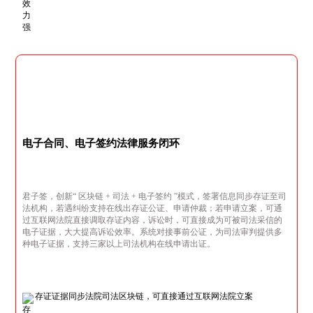
电子合同、电子签约法律服务闭环
君子签，创新“ 区块链 + 司法 + 电子签约 ”模式，签署信息同步存证至司
法机构，若遇纠纷支持在线出存证公证、申请仲裁；若申请立案，可通
过互联网法院直接调取存证内容，诉讼时，可直接成为可被司法采信的
电子证据，大大提高诉讼效率。系统对接事前公证，为司法审判提供多
种电子证据，支持三家以上司法机构在线申请出证。
存证证据同步法院司法区块链，可直接通过互联网法院立案