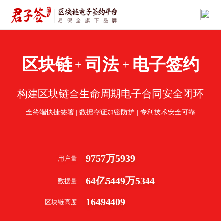
区块链
司法
电子签约
+
+
构建区块链全生命周期电子合同安全闭环
全终端快捷签署 | 数据存证加密防护 | 专利技术安全可靠
9757
万
5939
用户量
64
亿
5449
万
5344
数据量
16494409
区块链高度