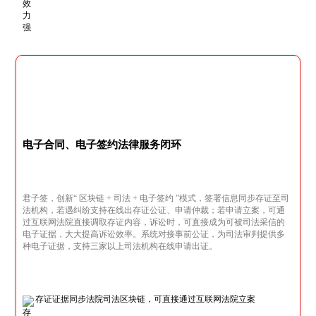
电子合同、电子签约法律服务闭环
君子签，创新“ 区块链 + 司法 + 电子签约 ”模式，签署信息同步存证至司
法机构，若遇纠纷支持在线出存证公证、申请仲裁；若申请立案，可通
过互联网法院直接调取存证内容，诉讼时，可直接成为可被司法采信的
电子证据，大大提高诉讼效率。系统对接事前公证，为司法审判提供多
种电子证据，支持三家以上司法机构在线申请出证。
存证证据同步法院司法区块链，可直接通过互联网法院立案