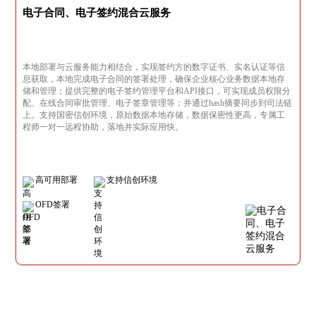
电子合同、电子签约混合云服务
本地部署与云服务能力相结合，实现签约方的数字证书、实名认证等信
息获取，本地完成电子合同的签署处理，确保企业核心业务数据本地存
储和管理；提供完整的电子签约管理平台和API接口，可实现成员权限分
配、在线合同审批管理、电子签章管理等；并通过hash摘要同步到司法链
上。支持国密信创环境，原始数据本地存储，数据保密性更高，专属工
程师一对一远程协助，落地并实际应用快。
高可用部署
支持信创环境
OFD签署