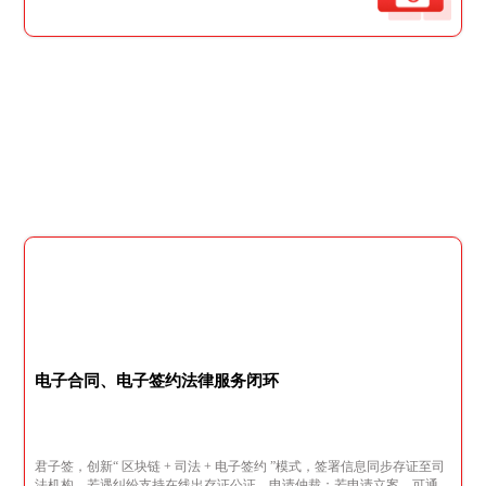
电子合同、电子签约法律服务闭环
君子签，创新“ 区块链 + 司法 + 电子签约 ”模式，签署信息同步存证至司
法机构，若遇纠纷支持在线出存证公证、申请仲裁；若申请立案，可通