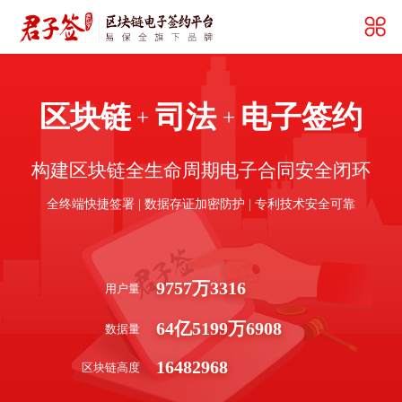
区块链
司法
电子签约
+
+
构建区块链全生命周期电子合同安全闭环
全终端快捷签署 | 数据存证加密防护 | 专利技术安全可靠
9757
万
3316
用户量
64
亿
5199
万
6908
数据量
16482968
区块链高度