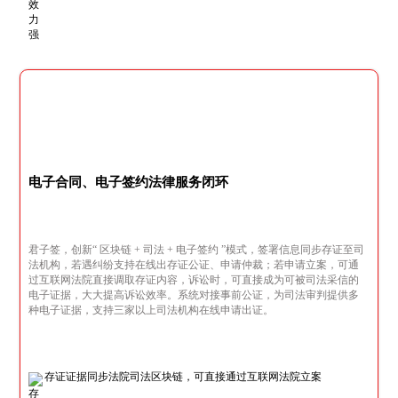
电子合同、电子签约法律服务闭环
君子签，创新“ 区块链 + 司法 + 电子签约 ”模式，签署信息同步存证至司
法机构，若遇纠纷支持在线出存证公证、申请仲裁；若申请立案，可通
过互联网法院直接调取存证内容，诉讼时，可直接成为可被司法采信的
电子证据，大大提高诉讼效率。系统对接事前公证，为司法审判提供多
种电子证据，支持三家以上司法机构在线申请出证。
存证证据同步法院司法区块链，可直接通过互联网法院立案