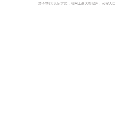
君子签8大认证方式，联网工商大数据库、公安人口
库、银联及营运商大数据，灵活组合交叉认证，确保
签署者真实身份，真实意愿以及在线电子合同中用户
签名真实有效。