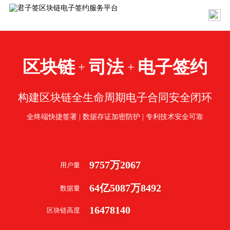
区块链
司法
电子签约
+
+
构建区块链全生命周期电子合同安全闭环
全终端快捷签署 | 数据存证加密防护 | 专利技术安全可靠
9757
万
2067
用户量
64
亿
5087
万
8492
数据量
16478140
区块链高度