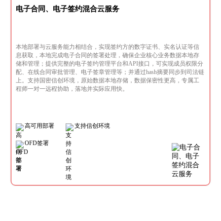
电子合同、电子签约混合云服务
本地部署与云服务能力相结合，实现签约方的数字证书、实名认证等信
息获取，本地完成电子合同的签署处理，确保企业核心业务数据本地存
储和管理；提供完整的电子签约管理平台和API接口，可实现成员权限分
配、在线合同审批管理、电子签章管理等；并通过hash摘要同步到司法链
上。支持国密信创环境，原始数据本地存储，数据保密性更高，专属工
程师一对一远程协助，落地并实际应用快。
高可用部署
支持信创环境
OFD签署