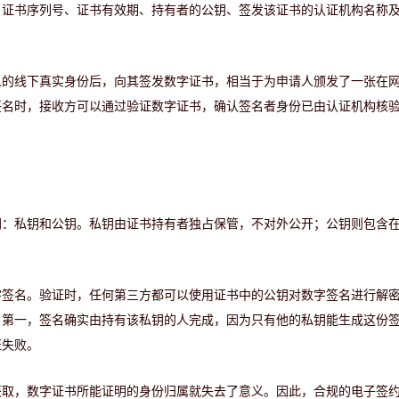
、证书序列号、证书有效期、持有者的公钥、签发该证书的认证机构名称
人的线下真实身份后，向其签发数字证书，相当于为申请人颁发了一张在
签名时，接收方可以通过验证数字证书，确认签名者身份已由认证机构核
钥：私钥和公钥。私钥由证书持有者独占保管，不对外公开；公钥则包含
字签名。验证时，任何第三方都可以使用证书中的公钥对数字签名进行解
：第一，签名确实由持有该私钥的人完成，因为只有他的私钥能生成这份
证失败。
获取，数字证书所能证明的身份归属就失去了意义。因此，合规的电子签