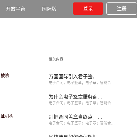
登录
注册
开放平台
国际版
相关内容
不被篡
万国国际引入君子签，区块链电子合同助力上万劳务者实现境外就业
电子合同；电子签章；电子章；智能合同；合同管理
为什么电子签章服务商比CA机构更值得选择？你选对了吗？
电子合同；电子签章；电子章；智能合同；合同管理
认证机构
别把合同盖章当终点，合同履约阶段才创造价值的开始
电子合同；电子签章；电子章；智能合同；合同管理