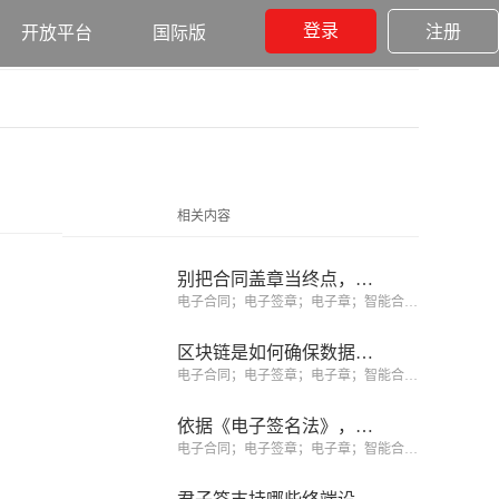
登录
注册
开放平台
国际版
相关内容
别把合同盖章当终点，合同履约阶段才创造价值的开始
电子合同；电子签章；电子章；智能合同；合同管理
区块链是如何确保数据不可篡改的？
电子合同；电子签章；电子章；智能合同；合同管理
依据《电子签名法》，如何识别可靠电子签名、规避签约风险？
电子合同；电子签章；电子章；智能合同；合同管理