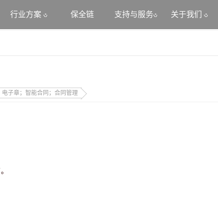
行业方案
保全链
支持与服务
关于我们
；电子章；智能合同；合同管理
了。