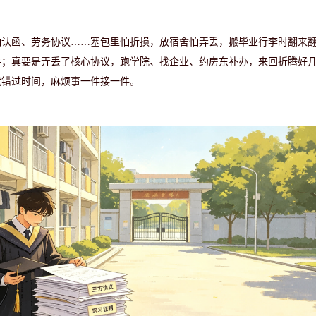
确认函、劳务
协议
……塞包里怕折损，放宿舍怕弄丢，搬毕业行李时翻来
件；真要是弄丢了核心协议，跑学院、找企业、约房东补办，来回折腾好
就错过时间，麻烦事一件接一件。