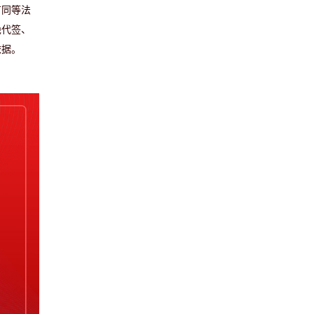
有同等法
绝代签、
依据。