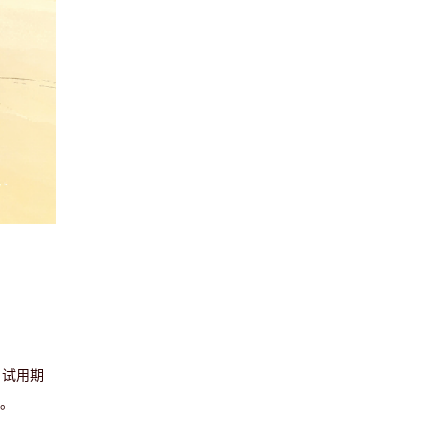
、试用期
手。