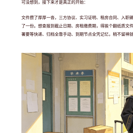
可没想到，接下来才是真正的开始：
文件攒了厚厚一沓，三方协议、实习证明、租房合同、入职
了
一份。想查报到截止
日期
、房租缴费期，得挨个翻纸质文
署要等快递、归档全靠手动、到期节点全凭
记忆
，稍不留神