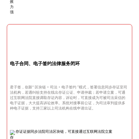
电子合同、电子签约法律服务闭环
君子签，创新“ 区块链 + 司法 + 电子签约 ”模式，签署信息同步存证至司
法机构，若遇纠纷支持在线出存证公证、申请仲裁；若申请立案，可通
过互联网法院直接调取存证内容，诉讼时，可直接成为可被司法采信的
电子证据，大大提高诉讼效率。系统对接事前公证，为司法审判提供多
种电子证据，支持三家以上司法机构在线申请出证。
存证证据同步法院司法区块链，可直接通过互联网法院立案