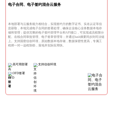
电子合同、电子签约混合云服务
本地部署与云服务能力相结合，实现签约方的数字证书、实名认证等信
息获取，本地完成电子合同的签署处理，确保企业核心业务数据本地存
储和管理；提供完整的电子签约管理平台和API接口，可实现成员权限分
配、在线合同审批管理、电子签章管理等；并通过hash摘要同步到司法链
上。支持国密信创环境，原始数据本地存储，数据保密性更高，专属工
程师一对一远程协助，落地并实际应用快。
高可用部署
支持信创环境
OFD签署