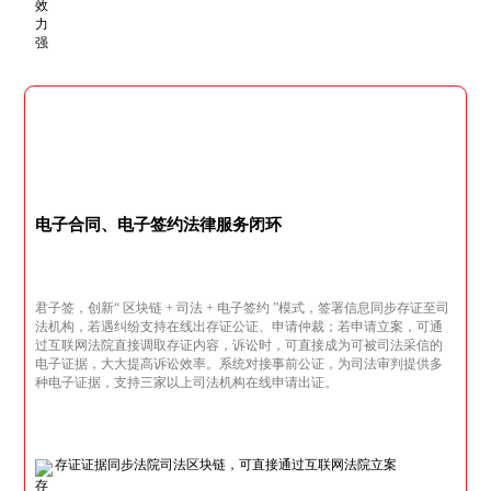
电子合同、电子签约法律服务闭环
君子签，创新“ 区块链 + 司法 + 电子签约 ”模式，签署信息同步存证至司
法机构，若遇纠纷支持在线出存证公证、申请仲裁；若申请立案，可通
过互联网法院直接调取存证内容，诉讼时，可直接成为可被司法采信的
电子证据，大大提高诉讼效率。系统对接事前公证，为司法审判提供多
种电子证据，支持三家以上司法机构在线申请出证。
存证证据同步法院司法区块链，可直接通过互联网法院立案