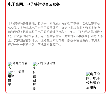
电子合同、电子签约混合云服务
本地部署与云服务能力相结合，实现签约方的数字证书、实名认证等信
息获取，本地完成电子合同的签署处理，确保企业核心业务数据本地存
储和管理；提供完整的电子签约管理平台和API接口，可实现成员权限分
配、在线合同审批管理、电子签章管理等；并通过hash摘要同步到司法链
上。支持国密信创环境，原始数据本地存储，数据保密性更高，专属工
程师一对一远程协助，落地并实际应用快。
高可用部署
支持信创环境
OFD签署