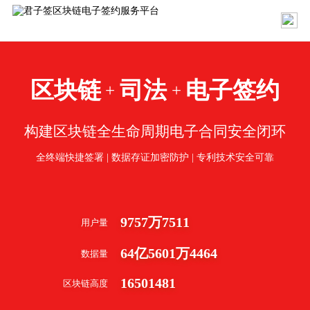
区块链
司法
电子签约
+
+
构建区块链全生命周期电子合同安全闭环
全终端快捷签署 | 数据存证加密防护 | 专利技术安全可靠
9757
万
7511
用户量
64
亿
5601
万
4464
数据量
16501481
区块链高度