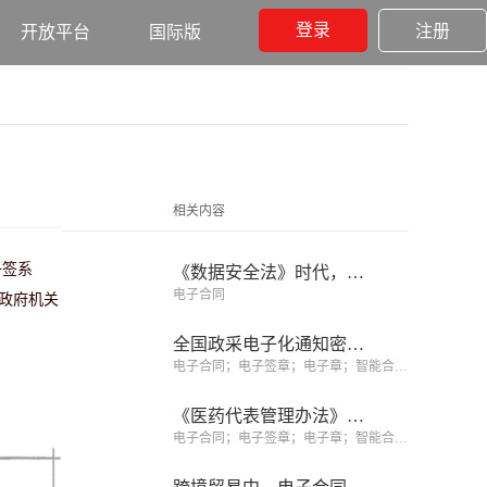
登录
注册
开放平台
国际版
相关内容
子签系
《数据安全法》时代，电子合同服务商的隐私合规红线
电子合同
政府机关
全国政采电子化通知密集落地，君子签解析政采电子化的核心引擎
电子合同；电子签章；电子章；智能合同；合同管理
《医药代表管理办法》落地，电子签约筑牢药企合规防线
电子合同；电子签章；电子章；智能合同；合同管理