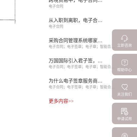
跨境贸易中，电子合同如何跨越法域与语言的鸿沟
电子合同
从入职到离职，电子合同如何覆盖员工全生命周期
电子合同
采购合同管理系统哪家强？6款产品亲测与3条避坑经验
立即咨询
电子合同；电子签章；电子章；智能合同；合同管理
万国国际引入君子签，区块链电子合同助力上万劳务者实现境外就业
电子合同；电子签章；电子章；智能合同；合同管理
帮助中心
为什么电子签章服务商比CA机构更值得选择？你选对了吗？
电子合同；电子签章；电子章；智能合同；合同管理
关注我们
更多内容>>
申请试用