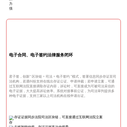
电子合同、电子签约法律服务闭环
君子签，创新“ 区块链 + 司法 + 电子签约 ”模式，签署信息同步存证至司
法机构，若遇纠纷支持在线出存证公证、申请仲裁；若申请立案，可通
过互联网法院直接调取存证内容，诉讼时，可直接成为可被司法采信的
电子证据，大大提高诉讼效率。系统对接事前公证，为司法审判提供多
种电子证据，支持三家以上司法机构在线申请出证。
存证证据同步法院司法区块链，可直接通过互联网法院立案
在线智能仲裁，存证证据直达仲裁委