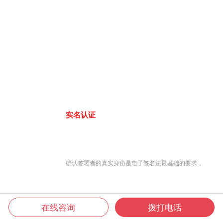
实名认证
确认签署者的真实身份是电子签名法最基础的要求，
在线咨询
拨打电话
君子签8大认证方式，联网工商大数据库、公安人口