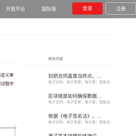
登录
注册
开放平台
国际版
相关内容
自定义审
别把合同盖章当终点，合同履约阶段才创造价值的开始
电子合同；电子签章；电子章；智能合同；合同管理
署过程中
区块链是如何确保数据不可篡改的？
电子合同；电子签章；电子章；智能合同；合同管理
依据《电子签名法》，如何识别可靠电子签名、规避签约风险？
电子合同；电子签章；电子章；智能合同；合同管理