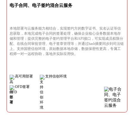
电子合同、电子签约混合云服务
本地部署与云服务能力相结合，实现签约方的数字证书、实名认证等信
息获取，本地完成电子合同的签署处理，确保企业核心业务数据本地存
储和管理；提供完整的电子签约管理平台和API接口，可实现成员权限分
配、在线合同审批管理、电子签章管理等；并通过hash摘要同步到司法链
上。支持国密信创环境，原始数据本地存储，数据保密性更高，专属工
程师一对一远程协助，落地并实际应用快。
高可用部署
支持信创环境
OFD签署