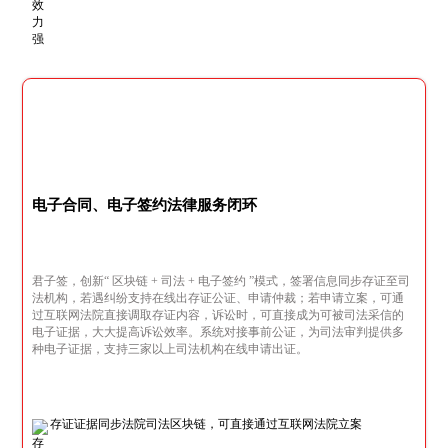
电子合同、电子签约法律服务闭环
君子签，创新“ 区块链 + 司法 + 电子签约 ”模式，签署信息同步存证至司
法机构，若遇纠纷支持在线出存证公证、申请仲裁；若申请立案，可通
过互联网法院直接调取存证内容，诉讼时，可直接成为可被司法采信的
电子证据，大大提高诉讼效率。系统对接事前公证，为司法审判提供多
种电子证据，支持三家以上司法机构在线申请出证。
存证证据同步法院司法区块链，可直接通过互联网法院立案