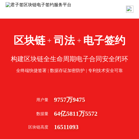
区块链
司法
电子签约
+
+
构建区块链全生命周期电子合同安全闭环
全终端快捷签署 | 数据存证加密防护 | 专利技术安全可靠
9757
万
9475
用户量
64
亿
5811
万
5572
数据量
16511093
区块链高度