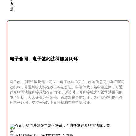
电子合同、电子签约法律服务闭环
君子签，创新“ 区块链 + 司法 + 电子签约 ”模式，签署信息同步存证至司
法机构，若遇纠纷支持在线出存证公证、申请仲裁；若申请立案，可通
过互联网法院直接调取存证内容，诉讼时，可直接成为可被司法采信的
电子证据，大大提高诉讼效率。系统对接事前公证，为司法审判提供多
种电子证据，支持三家以上司法机构在线申请出证。
存证证据同步法院司法区块链，可直接通过互联网法院立案
在线智能仲裁，存证证据直达仲裁委