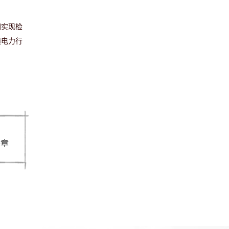
团实现检
疆电力行
签章