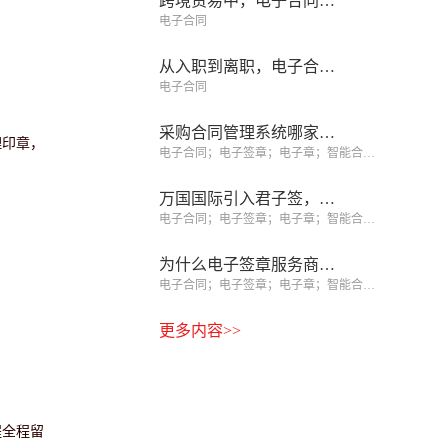
跨境贸易中，电子合同如何跨越法域与语言的鸿沟
电子合同
从入职到离职，电子合同如何覆盖员工全生命周期
电子合同
采购合同管理系统哪家强？6款产品亲测与3条避坑经验
理印章，
电子合同；电子签章；电子章；智能合同；合同管理
万国国际引入君子签，区块链电子合同助力上万劳务者实现境外就业
电子合同；电子签章；电子章；智能合同；合同管理
为什么电子签章服务商比CA机构更值得选择？你选对了吗？
电子合同；电子签章；电子章；智能合同；合同管理
更多内容>>
程全程留