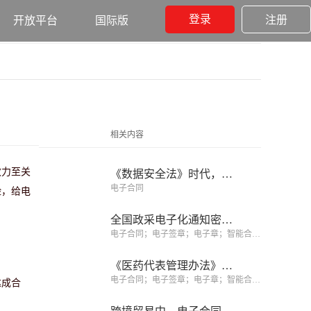
登录
注册
开放平台
国际版
相关内容
效力至关
《数据安全法》时代，电子合同服务商的隐私合规红线
电子合同
险，给电
全国政采电子化通知密集落地，君子签解析政采电子化的核心引擎
电子合同；电子签章；电子章；智能合同；合同管理
《医药代表管理办法》落地，电子签约筑牢药企合规防线
电子合同；电子签章；电子章；智能合同；合同管理
达成合