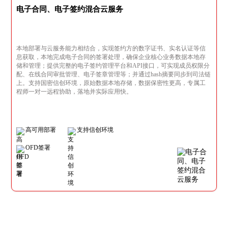
电子合同、电子签约混合云服务
本地部署与云服务能力相结合，实现签约方的数字证书、实名认证等信
息获取，本地完成电子合同的签署处理，确保企业核心业务数据本地存
储和管理；提供完整的电子签约管理平台和API接口，可实现成员权限分
配、在线合同审批管理、电子签章管理等；并通过hash摘要同步到司法链
上。支持国密信创环境，原始数据本地存储，数据保密性更高，专属工
程师一对一远程协助，落地并实际应用快。
高可用部署
支持信创环境
OFD签署