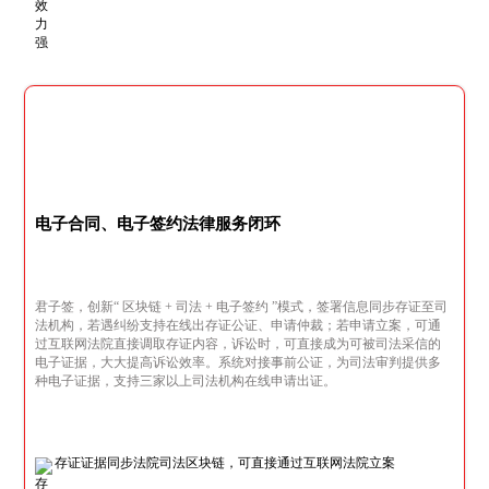
电子合同、电子签约法律服务闭环
君子签，创新“ 区块链 + 司法 + 电子签约 ”模式，签署信息同步存证至司
法机构，若遇纠纷支持在线出存证公证、申请仲裁；若申请立案，可通
过互联网法院直接调取存证内容，诉讼时，可直接成为可被司法采信的
电子证据，大大提高诉讼效率。系统对接事前公证，为司法审判提供多
种电子证据，支持三家以上司法机构在线申请出证。
存证证据同步法院司法区块链，可直接通过互联网法院立案