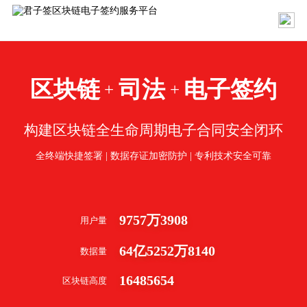
区块链
司法
电子签约
+
+
构建区块链全生命周期电子合同安全闭环
全终端快捷签署 | 数据存证加密防护 | 专利技术安全可靠
9757
万
3908
用户量
64
亿
5252
万
8140
数据量
16485654
区块链高度