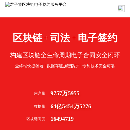
区块链
司法
电子签约
+
+
构建区块链全生命周期电子合同安全闭环
全终端快捷签署 | 数据存证加密防护 | 专利技术安全可靠
9757
万
5955
用户量
64
亿
5454
万
5276
数据量
16494719
区块链高度