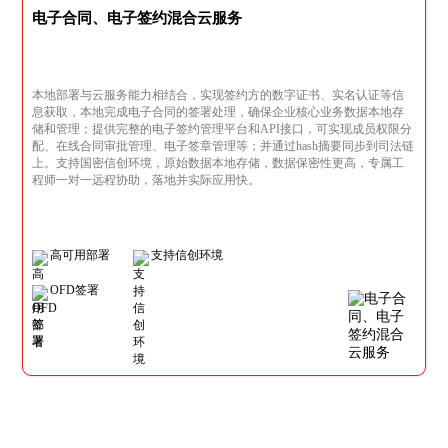
电子合同、电子签约混合云服务
本地部署与云服务能力相结合，实现签约方的数字证书、实名认证等信
息获取，本地完成电子合同的签署处理，确保企业核心业务数据本地存
储和管理；提供完整的电子签约管理平台和API接口，可实现成员权限分
配、在线合同审批管理、电子签章管理等；并通过hash摘要同步到司法链
上。支持国密信创环境，原始数据本地存储，数据保密性更高，专属工
程师一对一远程协助，落地并实际应用快。
高可用部署
支持信创环境
OFD签署