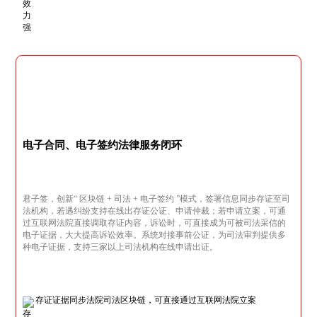
电子合同、电子签约法律服务闭环
君子签，创新“ 区块链 + 司法 + 电子签约 ”模式，签署信息同步存证至司
法机构，若遇纠纷支持在线出存证公证、申请仲裁；若申请立案，可通
过互联网法院直接调取存证内容，诉讼时，可直接成为可被司法采信的
电子证据，大大提高诉讼效率。系统对接事前公证，为司法审判提供多
种电子证据，支持三家以上司法机构在线申请出证。
存证证据同步法院司法区块链，可直接通过互联网法院立案