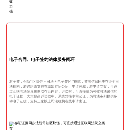
电子合同、电子签约法律服务闭环
君子签，创新“ 区块链 + 司法 + 电子签约 ”模式，签署信息同步存证至司
法机构，若遇纠纷支持在线出存证公证、申请仲裁；若申请立案，可通
过互联网法院直接调取存证内容，诉讼时，可直接成为可被司法采信的
电子证据，大大提高诉讼效率。系统对接事前公证，为司法审判提供多
种电子证据，支持三家以上司法机构在线申请出证。
存证证据同步法院司法区块链，可直接通过互联网法院立案