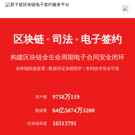
区块链
司法
电子签约
+
+
构建区块链全生命周期电子合同安全闭环
全终端快捷签署 | 数据存证加密防护 | 专利技术安全可靠
9758
万
119
用户量
64
亿
5874
万
3200
数据量
16513791
区块链高度