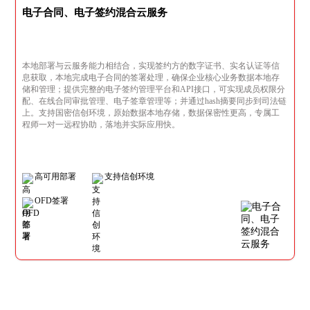
电子合同、电子签约混合云服务
本地部署与云服务能力相结合，实现签约方的数字证书、实名认证等信
息获取，本地完成电子合同的签署处理，确保企业核心业务数据本地存
储和管理；提供完整的电子签约管理平台和API接口，可实现成员权限分
配、在线合同审批管理、电子签章管理等；并通过hash摘要同步到司法链
上。支持国密信创环境，原始数据本地存储，数据保密性更高，专属工
程师一对一远程协助，落地并实际应用快。
高可用部署
支持信创环境
OFD签署