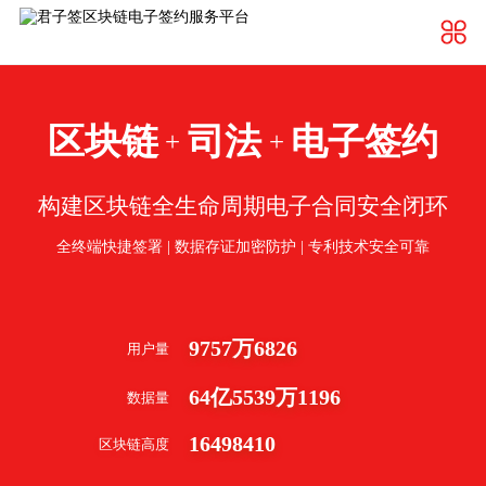
区块链
司法
电子签约
+
+
构建区块链全生命周期电子合同安全闭环
全终端快捷签署 | 数据存证加密防护 | 专利技术安全可靠
9757
万
6826
用户量
64
亿
5539
万
1196
数据量
16498410
区块链高度