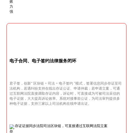
电子合同、电子签约法律服务闭环
君子签，创新“ 区块链 + 司法 + 电子签约 ”模式，签署信息同步存证至司
法机构，若遇纠纷支持在线出存证公证、申请仲裁；若申请立案，可通
过互联网法院直接调取存证内容，诉讼时，可直接成为可被司法采信的
电子证据，大大提高诉讼效率。系统对接事前公证，为司法审判提供多
种电子证据，支持三家以上司法机构在线申请出证。
存证证据同步法院司法区块链，可直接通过互联网法院立案