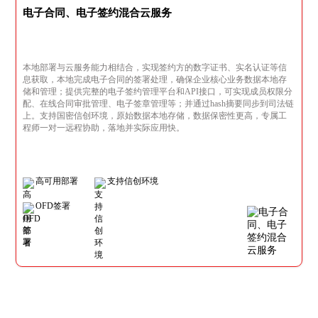
电子合同、电子签约混合云服务
本地部署与云服务能力相结合，实现签约方的数字证书、实名认证等信
息获取，本地完成电子合同的签署处理，确保企业核心业务数据本地存
储和管理；提供完整的电子签约管理平台和API接口，可实现成员权限分
配、在线合同审批管理、电子签章管理等；并通过hash摘要同步到司法链
上。支持国密信创环境，原始数据本地存储，数据保密性更高，专属工
程师一对一远程协助，落地并实际应用快。
高可用部署
支持信创环境
OFD签署