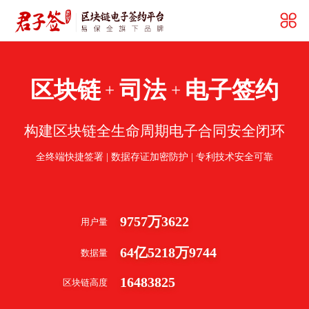
区块链
司法
电子签约
+
+
构建区块链全生命周期电子合同安全闭环
全终端快捷签署 | 数据存证加密防护 | 专利技术安全可靠
9757
万
3622
用户量
64
亿
5218
万
9744
数据量
16483825
区块链高度