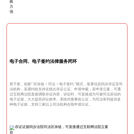
电子合同、电子签约法律服务闭环
君子签，创新“ 区块链 + 司法 + 电子签约 ”模式，签署信息同步存证至司
法机构，若遇纠纷支持在线出存证公证、申请仲裁；若申请立案，可通
过互联网法院直接调取存证内容，诉讼时，可直接成为可被司法采信的
电子证据，大大提高诉讼效率。系统对接事前公证，为司法审判提供多
种电子证据，支持三家以上司法机构在线申请出证。
存证证据同步法院司法区块链，可直接通过互联网法院立案