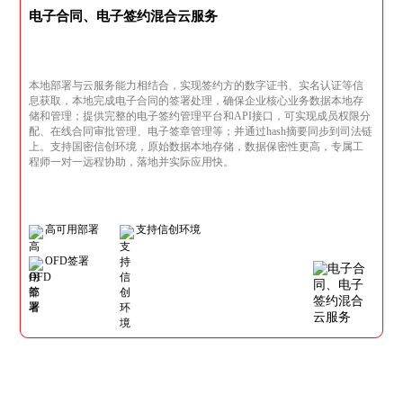
电子合同、电子签约混合云服务
本地部署与云服务能力相结合，实现签约方的数字证书、实名认证等信
息获取，本地完成电子合同的签署处理，确保企业核心业务数据本地存
储和管理；提供完整的电子签约管理平台和API接口，可实现成员权限分
配、在线合同审批管理、电子签章管理等；并通过hash摘要同步到司法链
上。支持国密信创环境，原始数据本地存储，数据保密性更高，专属工
程师一对一远程协助，落地并实际应用快。
高可用部署
支持信创环境
OFD签署