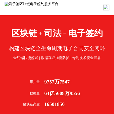
区块链
司法
电子签约
+
+
构建区块链全生命周期电子合同安全闭环
全终端快捷签署 | 数据存证加密防护 | 专利技术安全可靠
9757
万
7547
用户量
64
亿
5608
万
9556
数据量
16501850
区块链高度